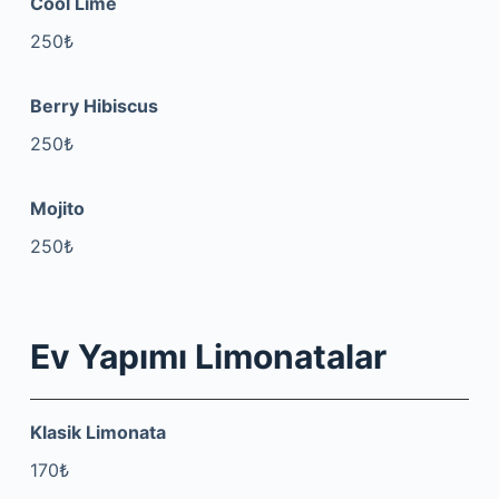
Cool Lime
250₺
Berry Hibiscus
250₺
Mojito
250₺
Ev Yapımı Limonatalar
Klasik Limonata
170₺