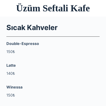
Üzüm Seftali Kafe
S
k
i
p
Sıcak Kahveler
t
o
c
Double-Espresso
o
150₺
n
t
Latte
e
n
140₺
t
Winessa
150₺