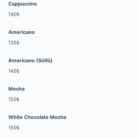
Cappuccino
140₺
Americano
135₺
Americano (Sütlü)
145₺
Mocha
150₺
White Chocolate Mocha
150₺