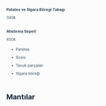
Patates ve Sigara Böregi Tabagı
340₺
Atıstırma Sepeti
450₺
Patates
Sosis
Tavuk parçaları
Sigara böreği
Mantılar