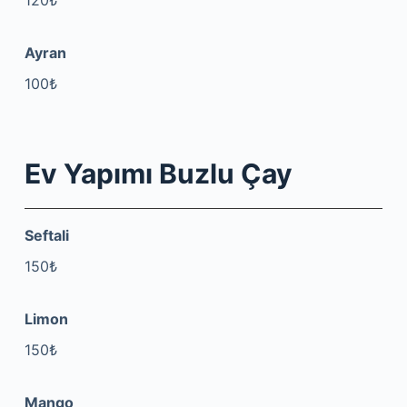
120₺
Ayran
100₺
Ev Yapımı Buzlu Çay
Seftali
150₺
Limon
150₺
Mango