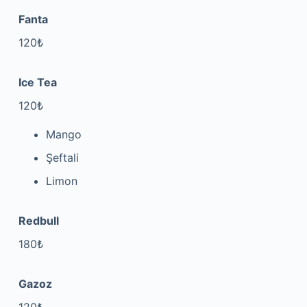
Fanta
120₺
Ice Tea
120₺
Mango
Şeftali
Limon
Redbull
180₺
Gazoz