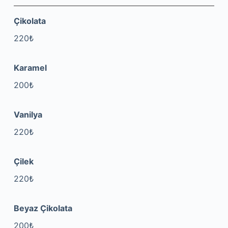
Çikolata
220₺
Karamel
200₺
Vanilya
220₺
Çilek
220₺
Beyaz Çikolata
200₺