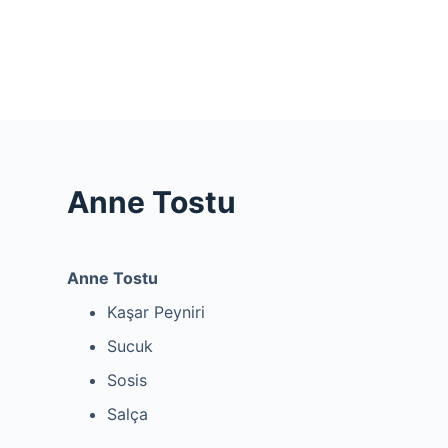
S
k
i
p
t
o
c
Anne Tostu
o
n
t
Anne Tostu
e
n
Kaşar Peyniri
t
Sucuk
Sosis
Salça