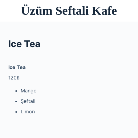
Üzüm Seftali Kafe
S
k
i
p
t
Ice Tea
o
c
o
Ice Tea
n
120₺
t
e
Mango
n
Şeftali
t
Limon