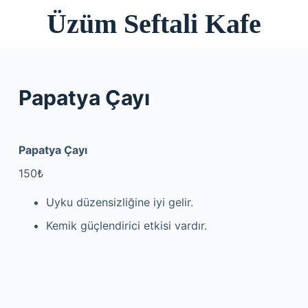
Üzüm Seftali Kafe
S
k
i
p
t
Papatya Çayı
o
c
o
Papatya Çayı
n
150₺
t
e
Uyku düzensizliğine iyi gelir.
n
Kemik güçlendirici etkisi vardır.
t