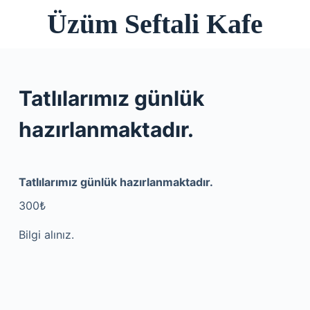
Üzüm Seftali Kafe
S
k
i
p
t
Tatlılarımız günlük
o
c
hazırlanmaktadır.
o
n
t
Tatlılarımız günlük hazırlanmaktadır.
e
300₺
n
t
Bilgi alınız.