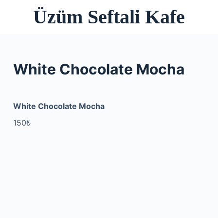
Üzüm Seftali Kafe
S
k
i
p
t
White Chocolate Mocha
o
c
o
White Chocolate Mocha
n
150₺
t
e
n
t